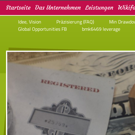
Startseite
Das Unternehmen
Leistungen
Wikifo
Idee, Vision
Präzisierung (FAQ)
Min Drawdo
Global Opportunities FB
bmk6469 leverage