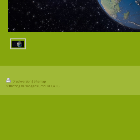
Druckversion
|
Sitemap
© Klinzing Vermögens GmbH & Co KG